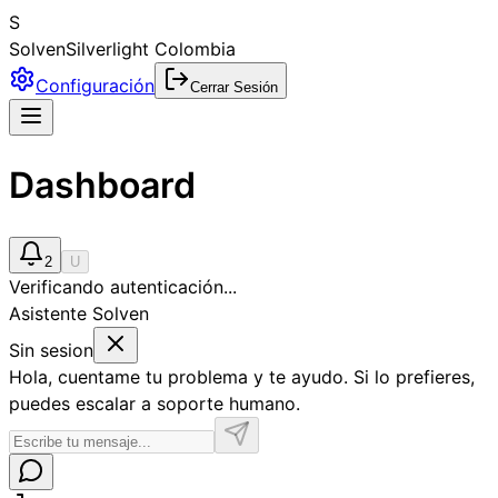
S
Solven
Silverlight Colombia
Configuración
Cerrar Sesión
Dashboard
2
U
Verificando autenticación...
Asistente Solven
Sin sesion
Hola, cuentame tu problema y te ayudo. Si lo prefieres,
puedes escalar a soporte humano.